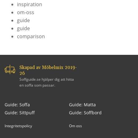
inspiration
om-oss
guide
guide
comparison
Skapad av Möbelmix 2019-
26
Soffguide.se hjälper dig att hitta
en soffa som passar.
Guide: Soffa
Guide: Matta
Guide: Sittpuff
Guide: Soffbord
Integritetspolicy
Om oss