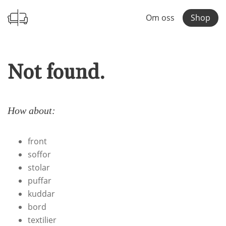
Om oss
Shop
Not found.
How about:
front
soffor
stolar
puffar
kuddar
bord
textilier