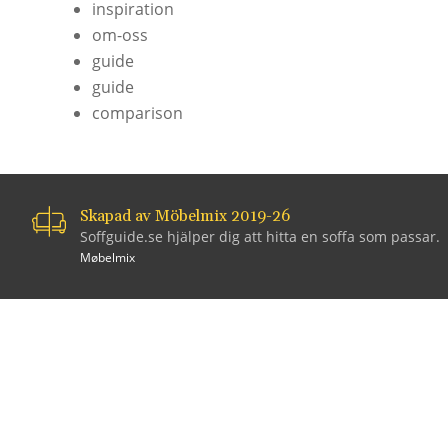
inspiration
om-oss
guide
guide
comparison
Skapad av Möbelmix 2019-26
Soffguide.se hjälper dig att hitta en soffa som passar.
Møbelmix