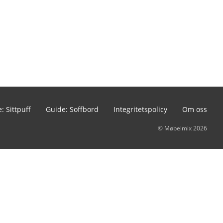
: Sittpuff
Guide: Soffbord
Integritetspolicy
Om oss
© Møbelmix 2026