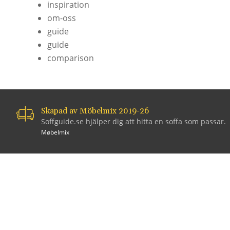
inspiration
om-oss
guide
guide
comparison
Skapad av Möbelmix 2019-26
Soffguide.se hjälper dig att hitta en soffa som passar.
Møbelmix