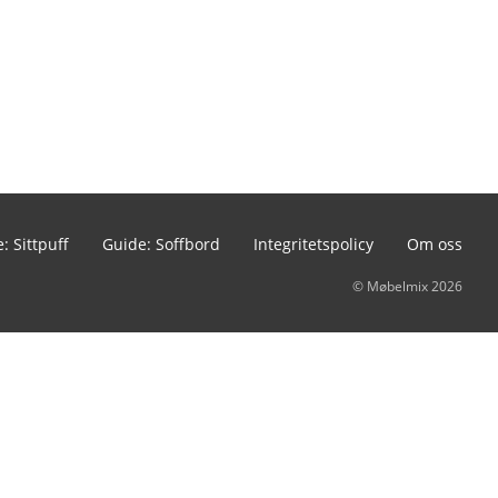
: Sittpuff
Guide: Soffbord
Integritetspolicy
Om oss
© Møbelmix 2026