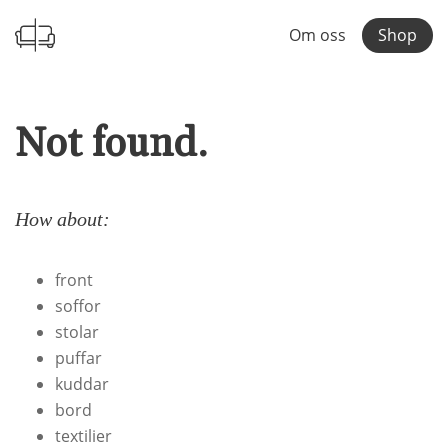
Om oss
Shop
Not found.
How about:
front
soffor
stolar
puffar
kuddar
bord
textilier