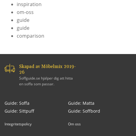
inspiration
om-oss
guide
guide
comparison
Skapad av Möbelmix 2019-
26
Soffguide.se hjälper dig att hitta
en soffa som passar.
Guide: Soffa
Guide: Matta
Guide: Sittpuff
Guide: Soffbord
Integritetspolicy
Om oss