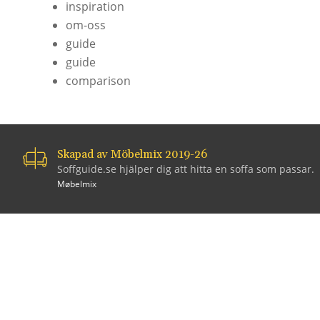
inspiration
om-oss
guide
guide
comparison
Skapad av Möbelmix 2019-26
Soffguide.se hjälper dig att hitta en soffa som passar.
Møbelmix