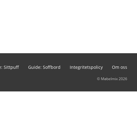
: Sittpuff
Guide: Soffbord
Integritetspolicy
Om oss
© Møbelmix 2026