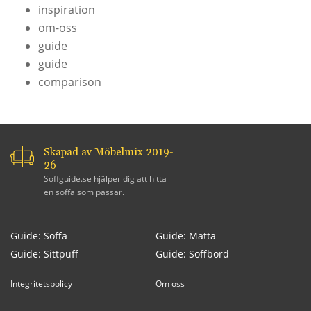
inspiration
om-oss
guide
guide
comparison
Skapad av Möbelmix 2019-
26
Soffguide.se hjälper dig att hitta
en soffa som passar.
Guide: Soffa
Guide: Matta
Guide: Sittpuff
Guide: Soffbord
Integritetspolicy
Om oss