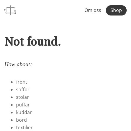
Om oss
Shop
Not found.
How about:
front
soffor
stolar
puffar
kuddar
bord
textilier