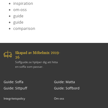
inspiration
om-oss
guide
guide
comparison
Skapad av Möbelmix 2019-
26
Soffguide.se hjälper dig att hitta
en soffa som passar.
Guide: Soffa
Guide: Matta
Guide: Sittpuff
Guide: Soffbord
Integritetspolicy
Om oss