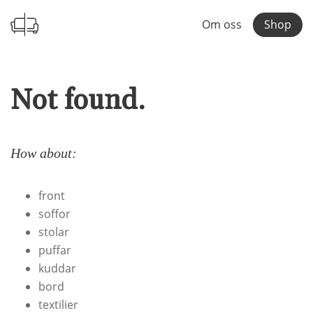
Om oss
Shop
Not found.
How about:
front
soffor
stolar
puffar
kuddar
bord
textilier