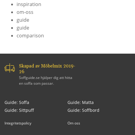
inspiration
om-oss
guide
guide
comparison
Skapad av Möbelmix 2019-
26
Soffguide.se hjälper dig att hitta
en soffa som passar.
Guide: Soffa
Guide: Matta
Guide: Sittpuff
Guide: Soffbord
Integritetspolicy
Om oss