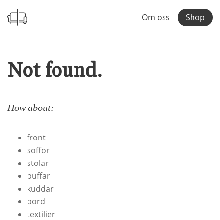
Om oss
Shop
Not found.
How about:
front
soffor
stolar
puffar
kuddar
bord
textilier