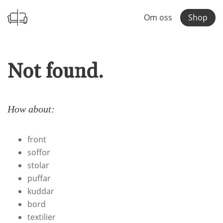
Om oss
Shop
Not found.
How about:
front
soffor
stolar
puffar
kuddar
bord
textilier