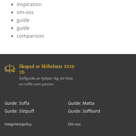
inspiration
om-oss
guide
guide
comparison
Skapad av Möbelmix 2019-
26
Soffguide.se hjälper dig att hitta
en soffa som passar.
Guide: Soffa
Guide: Matta
Guide: Sittpuff
Guide: Soffbord
Integritetspolicy
Om oss