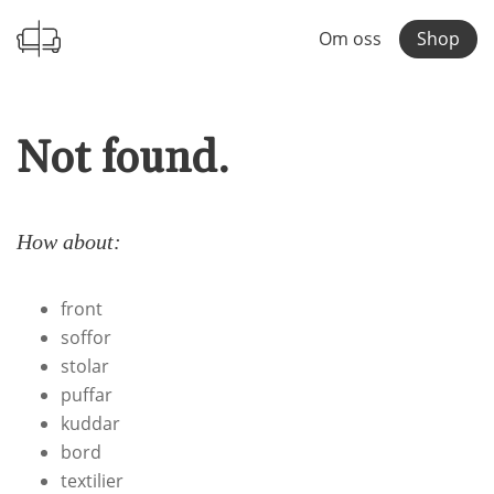
Om oss
Shop
Not found.
How about:
front
soffor
stolar
puffar
kuddar
bord
textilier