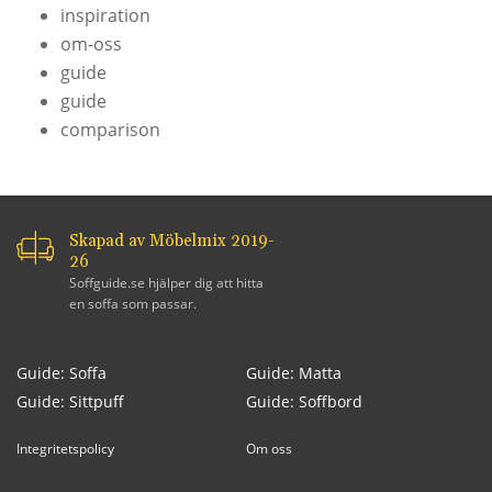
inspiration
om-oss
guide
guide
comparison
Skapad av Möbelmix 2019-
26
Soffguide.se hjälper dig att hitta
en soffa som passar.
Guide: Soffa
Guide: Matta
Guide: Sittpuff
Guide: Soffbord
Integritetspolicy
Om oss