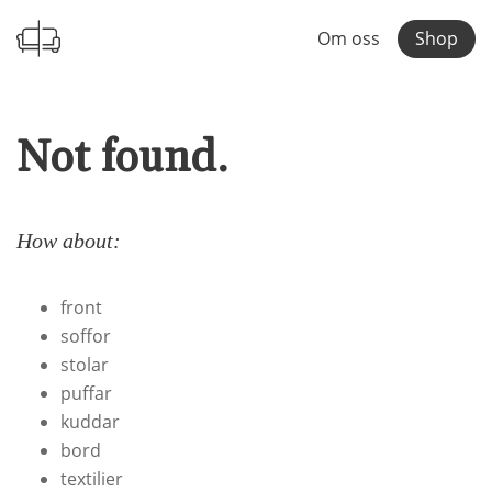
Om oss
Shop
Not found.
How about:
front
soffor
stolar
puffar
kuddar
bord
textilier