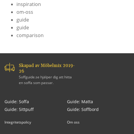
inspiration
om-oss
guide
guide
comparison
Skapad av Möbelmix 2019-
26
Soffguide.se hjälper dig att hitta
en soffa som passar.
Guide: Soffa
Guide: Matta
Guide: Sittpuff
Guide: Soffbord
Integritetspolicy
Om oss