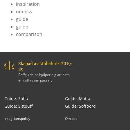
inspiration
om-oss
guide
guide
comparison
Skapad av Möbelmix 2019-
26
Soffguide.se hjälper dig att hitta
en soffa som passar.
Guide: Soffa
Guide: Matta
Guide: Sittpuff
Guide: Soffbord
Integritetspolicy
Om oss