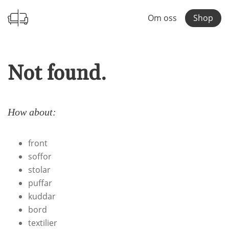
Om oss
Shop
Not found.
How about:
front
soffor
stolar
puffar
kuddar
bord
textilier