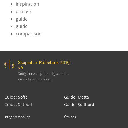
inspiration
om-oss
guide
guide
comparison
Skapad av Möbelmix 2019-
26
Soffguide.se hjälper dig att hitta
en soffa som passar.
Guide: Soffa
Guide: Matta
Guide: Sittpuff
Guide: Soffbord
Integritetspolicy
Om oss