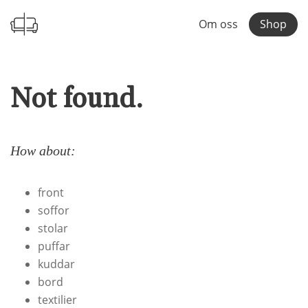
Om oss
Shop
Not found.
How about:
front
soffor
stolar
puffar
kuddar
bord
textilier