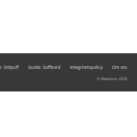
: Sittpuff
Guide: Soffbord
Integritetspolicy
Om oss
© Møbelmix 2026