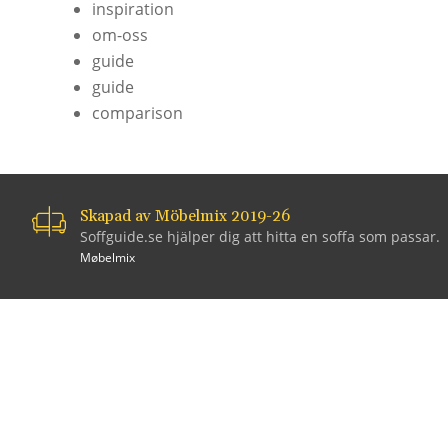
inspiration
om-oss
guide
guide
comparison
Skapad av Möbelmix 2019-26
Soffguide.se hjälper dig att hitta en soffa som passar.
Møbelmix