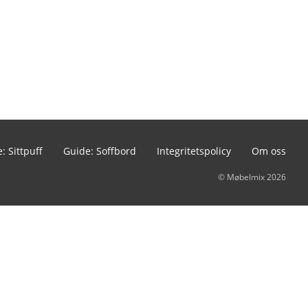
: Sittpuff
Guide: Soffbord
Integritetspolicy
Om oss
© Møbelmix 2026