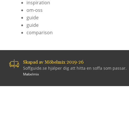
inspiration
om-oss
guide
guide
comparison
Skapad av Möbelmix 2019-26
Soffguide.se hjälper dig att hitta en soffa som passar.
Møbelmix