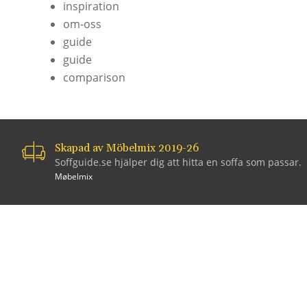
inspiration
om-oss
guide
guide
comparison
Skapad av Möbelmix 2019-26
Soffguide.se hjälper dig att hitta en soffa som passar.
Møbelmix