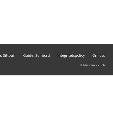
: Sittpuff
Guide: Soffbord
Integritetspolicy
Om oss
© Møbelmix 2026