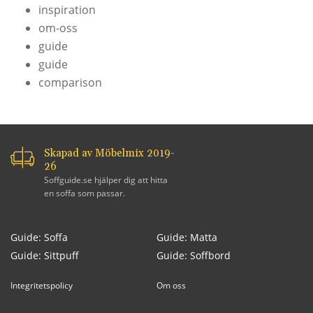
inspiration
om-oss
guide
guide
comparison
Skapad av Möbelmix 2019-
26
Soffguide.se hjälper dig att hitta
en soffa som passar.
Guide: Soffa
Guide: Matta
Guide: Sittpuff
Guide: Soffbord
Integritetspolicy
Om oss