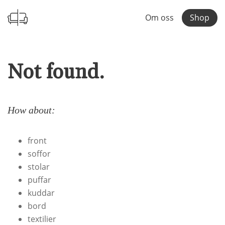
Om oss
Shop
Not found.
How about:
front
soffor
stolar
puffar
kuddar
bord
textilier