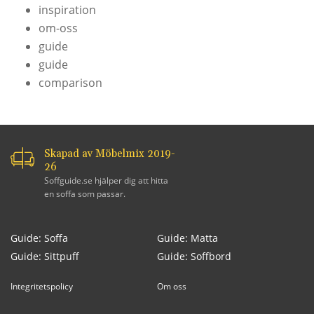
inspiration
om-oss
guide
guide
comparison
Skapad av Möbelmix 2019-
26
Soffguide.se hjälper dig att hitta
en soffa som passar.
Guide: Soffa
Guide: Matta
Guide: Sittpuff
Guide: Soffbord
Integritetspolicy
Om oss