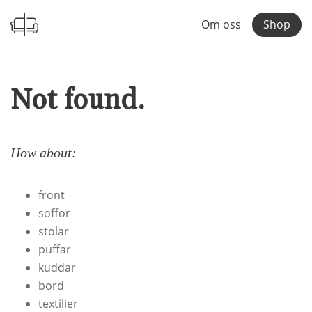
Om oss
Shop
Not found.
How about:
front
soffor
stolar
puffar
kuddar
bord
textilier